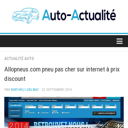
Skip
to
content
Actualité Auto
ACTUALITÉ AUTO
SUV
Allopneus.com pneu pas cher sur internet à prix
Berlines
discount
Sportives
PAR
MATHIEU LEBLANC
· 22 SEPTEMBRE 2014
Électriques
Utilitaires
Concept-cars
Salons de l’auto