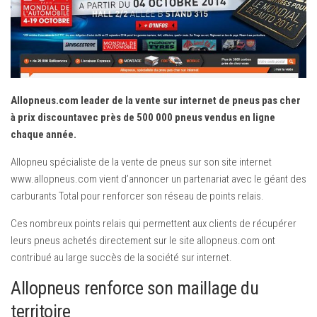
Mondial de Paris
Salon de Détroit
Salon de Los Angeles
Essais
Allopneus.com leader de la vente sur internet de pneus pas cher
Assurance Auto
à prix discountavec près de 500 000 pneus vendus en ligne
Équipement Auto
chaque année.
Pneumatiques
Allopneu spécialiste de la vente de pneus sur son site internet
www.allopneus.com vient d’annoncer un partenariat avec le géant des
carburants Total pour renforcer son réseau de points relais.
Ces nombreux points relais qui permettent aux clients de récupérer
leurs pneus achetés directement sur le site allopneus.com ont
contribué au large succès de la société sur internet.
Allopneus renforce son maillage du
territoire