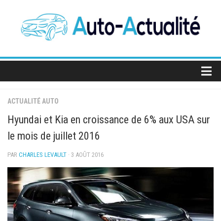
Skip
to
content
Actualité Auto
ACTUALITÉ AUTO
SUV
Hyundai et Kia en croissance de 6% aux USA sur
Berlines
le mois de juillet 2016
Sportives
PAR
CHARLES LEVAULT
· 3 AOÛT 2016
Électriques
Utilitaires
Concept-cars
Salons de l’auto