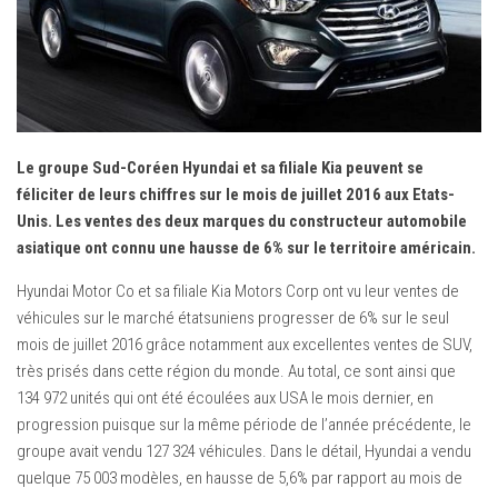
Mondial de Paris
Salon de Détroit
Salon de Los Angeles
Essais
Assurance Auto
Le groupe Sud-Coréen Hyundai et sa filiale Kia peuvent se
féliciter de leurs chiffres sur le mois de juillet 2016 aux Etats-
Équipement Auto
Unis. Les ventes des deux marques du constructeur automobile
Pneumatiques
asiatique ont connu une hausse de 6% sur le territoire américain.
Hyundai Motor Co et sa filiale Kia Motors Corp ont vu leur ventes de
véhicules sur le marché étatsuniens progresser de 6% sur le seul
mois de juillet 2016 grâce notamment aux excellentes ventes de SUV,
très prisés dans cette région du monde. Au total, ce sont ainsi que
134 972 unités qui ont été écoulées aux USA le mois dernier, en
progression puisque sur la même période de l’année précédente, le
groupe avait vendu 127 324 véhicules. Dans le détail, Hyundai a vendu
quelque 75 003 modèles, en hausse de 5,6% par rapport au mois de