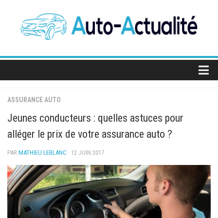
Skip
to
content
Actualité Auto
ASSURANCE AUTO
SUV
Jeunes conducteurs : quelles astuces pour
Berlines
alléger le prix de votre assurance auto ?
Sportives
PAR
MATHIEU LEBLANC
· 12 JUIN 2017
Électriques
Utilitaires
Concept-cars
Salons de l’auto