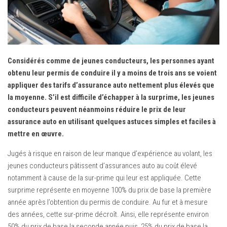
Mondial de Paris
Salon de Détroit
Salon de Los Angeles
Essais
Considérés comme de jeunes conducteurs, les personnes ayant
Assurance Auto
obtenu leur permis de conduire il y a moins de trois ans se voient
appliquer des tarifs d’assurance auto nettement plus élevés que
Équipement Auto
la moyenne. S’il est difficile d’échapper à la surprime, les jeunes
Pneumatiques
conducteurs peuvent néanmoins réduire le prix de leur
assurance auto en utilisant quelques astuces simples et faciles à
mettre en œuvre.
Jugés à risque en raison de leur manque d’expérience au volant, les
jeunes conducteurs pâtissent d’assurances auto au coût élevé
notamment à cause de la sur-prime qui leur est appliquée. Cette
surprime représente en moyenne 100% du prix de base la première
année après l’obtention du permis de conduire. Au fur et à mesure
des années, cette sur-prime décroît. Ainsi, elle représente environ
50% du prix de base la seconde année puis, 25% du prix de base la